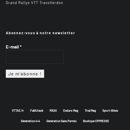
Grand Rallye VTT TransVerdon
Abonnez-vous à notre newsletter
E-mail
*
VTTAE.fr
FullAttack
MX2K
Enduro Mag
Trial Mag
Sport-Bikes
Génération 4×4
Génération Sans Permis
Boutique CPPRESSE